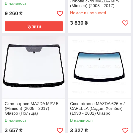
Лобове скло MAZDA MPV
В наявності
(Мінівен) (2005 - 2017)
9 260
Немає в наявності
₴
3 830
₴
Купити
Скло вітрове MAZDA MPV 5
Скло вітрове MAZDA 626 V /
(Мінівен) (2005 - 2017)
CAPELLA (Седан, Хетчбек)
Glaspo (Польща)
(1998 - 2002) Glaspo
(Польща)
В наявності
В наявності
3 657
3 327
₴
₴