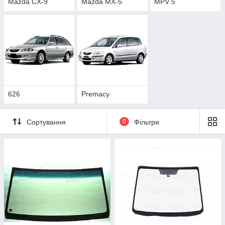
Mazda CX-9
Mazda MX-5
MPV 5
626
Premacy
Сортування
0
Фільтри