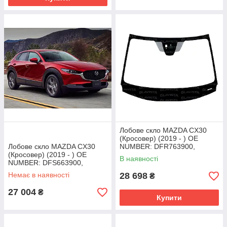
Лобове скло MAZDA CX30
(Кросовер) (2019 - ) OE
Лобове скло MAZDA CX30
NUMBER: DFR763900,
(Кросовер) (2019 - ) OE
DFR763900C, DGJ3 63 900,
В наявності
NUMBER: DFS663900,
DGJ363900
DFS663900C, DGJ6 63 900,
Немає в наявності
28 698
₴
DGJ663900
27 004
₴
Купити