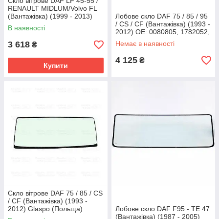
Скло вітрове DAF LF 45-55 /
RENAULT MIDLUM/Volvo FL
(Вантажівка) (1999 - 2013)
Лобове скло DAF 75 / 85 / 95
Glaspo (Польща)
/ CS / CF (Вантажівка) (1993 -
В наявності
2012) OE: 0080805, 1782052,
683129, 80805
3 618
Немає в наявності
₴
4 125
₴
Купити
Скло вітрове DAF 75 / 85 / CS
/ CF (Вантажівка) (1993 -
2012) Glaspo (Польща)
Лобове скло DAF F95 - TE 47
(Вантажівка) (1987 - 2005)