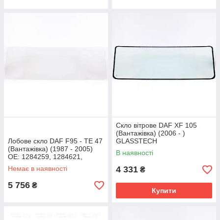
Скло вітрове DAF XF 105
(Вантажівка) (2006 - )
Лобове скло DAF F95 - TE 47
GLASSTECH
(Вантажівка) (1987 - 2005)
В наявності
OE: 1284259, 1284621,
384556
Немає в наявності
4 331
₴
5 756
₴
Купити