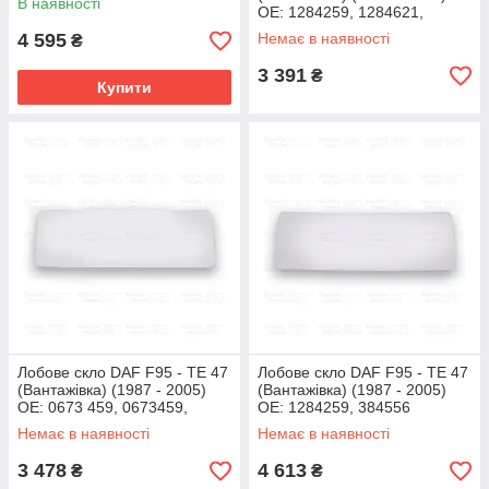
В наявності
OE: 1284259, 1284621,
384556
4 595
Немає в наявності
₴
3 391
₴
Купити
Лобове скло DAF F95 - TE 47
Лобове скло DAF F95 - TE 47
(Вантажівка) (1987 - 2005)
(Вантажівка) (1987 - 2005)
OE: 0673 459, 0673459,
OE: 1284259, 384556
06734593, 673459, 6734593
Немає в наявності
Немає в наявності
3 478
4 613
₴
₴