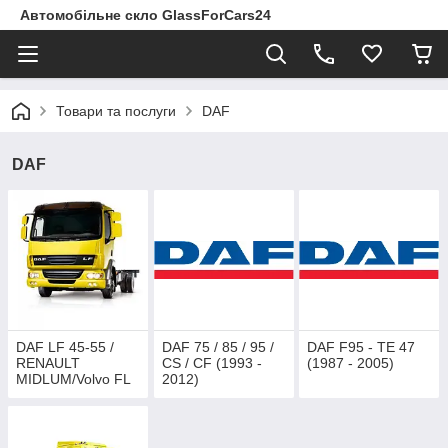
Автомобільне скло GlassForCars24
Товари та послуги
DAF
DAF
DAF LF 45-55 /
DAF 75 / 85 / 95 /
DAF F95 - TE 47
RENAULT
CS / CF (1993 -
(1987 - 2005)
MIDLUM/Volvo FL
2012)
(1999 - )