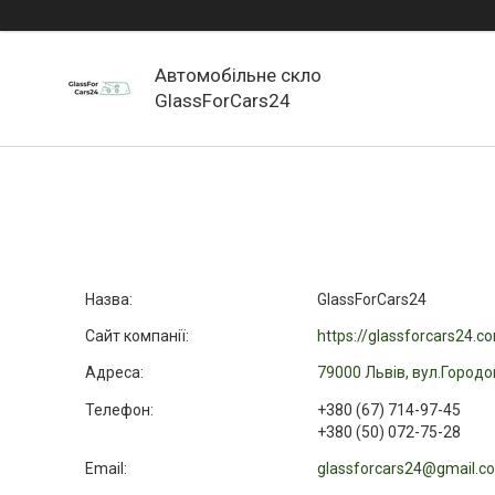
Автомобільне скло
GlassForCars24
GlassForCars24
https://glassforcars24.c
79000 Львів, вул.Городо
+380 (67) 714-97-45
+380 (50) 072-75-28
glassforcars24@gmail.c