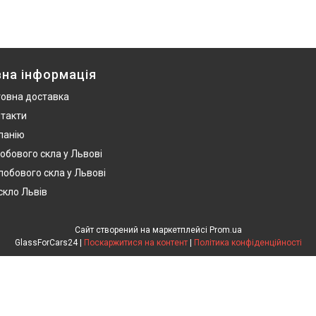
на інформація
овна доставка
нтакти
панію
обового скла у Львові
лобового скла у Львові
скло Львів
Сайт створений на маркетплейсі
Prom.ua
GlassForCars24 |
Поскаржитися на контент
|
Політика конфіденційності