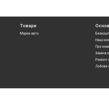
Товари
Основ
Марки авто
Безкошт
Наші ко
Про ком
Заміна л
Ремонт 
Лобове 