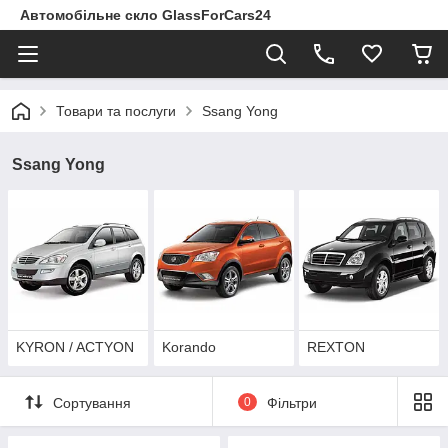
Автомобільне скло GlassForCars24
Товари та послуги
Ssang Yong
Ssang Yong
KYRON / ACTYON
Korando
REXTON
Сортування
0
Фільтри