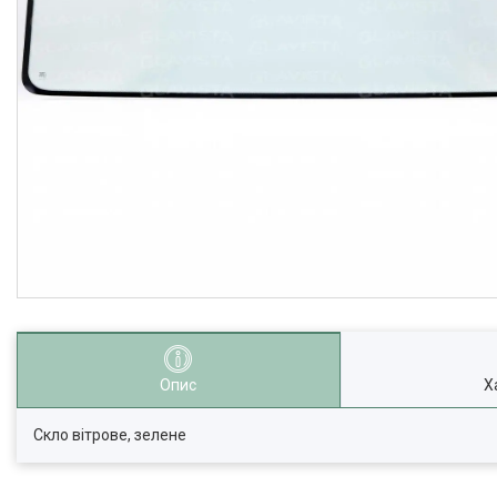
Опис
Х
Скло вітрове, зелене