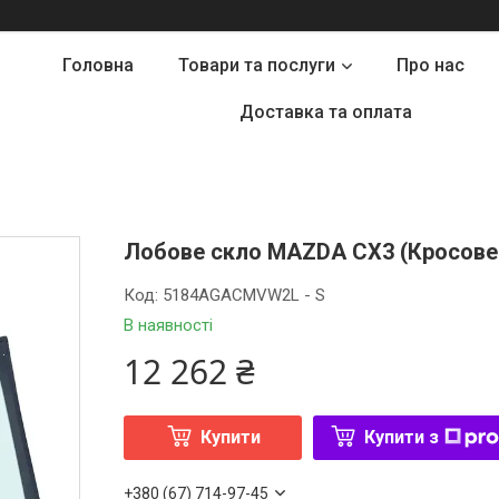
Головна
Товари та послуги
Про нас
Доставка та оплата
Лобове скло MAZDA CX3 (Кросовер)
Код:
5184AGACMVW2L - S
В наявності
12 262 ₴
Купити
Купити з
+380 (67) 714-97-45