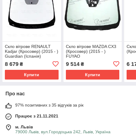
Скло вітрове RENAULT
Скло вітрове MAZDA CX3
Скло
Kadjar (Кросовер) (2015 - )
(Кросовер) (2015 - )
(Кро
Guardian (Іспанія)
FUYAO
8 679
9 514
6 1
₴
₴
Купити
Купити
Про нас
97% позитивних з 35 відгуків за рік
Працює з 21.11.2021
м. Львів
79000 Львів, вул.Городоцька 242, Львів, Україна