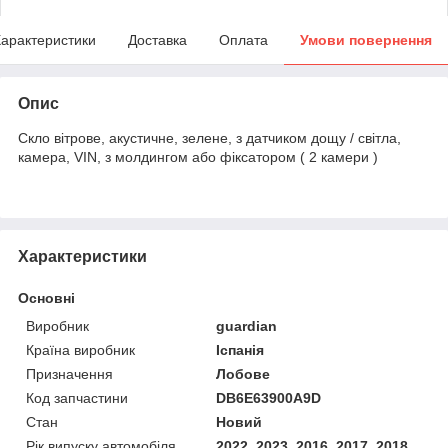
арактеристики
Доставка
Оплата
Умови повернення
Опис
Скло вітрове, акустичне, зелене, з датчиком дощу / світла,
камера, VIN, з молдингом або фіксатором ( 2 камери )
Характеристики
Основні
Виробник
guardian
Країна виробник
Іспанія
Призначення
Лобове
Код запчастини
DB6E63900A9D
Стан
Новий
Рік випуску автомобіля
2022, 2023, 2016, 2017, 2018,