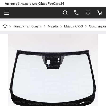
Автомобільне скло GlassForCars24
Товари та послуги
Mazda
Mazda CX-3
Скло вітро