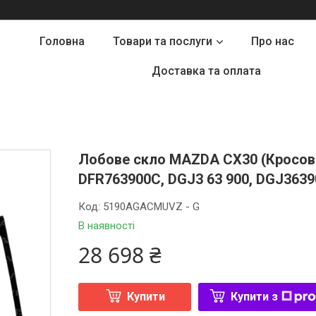
Головна
Товари та послуги
Про нас
Доставка та оплата
Лобове скло MAZDA CX30 (Кросовер
DFR763900C, DGJ3 63 900, DGJ3639
Код:
5190AGACMUVZ - G
В наявності
28 698 ₴
Купити
Купити з