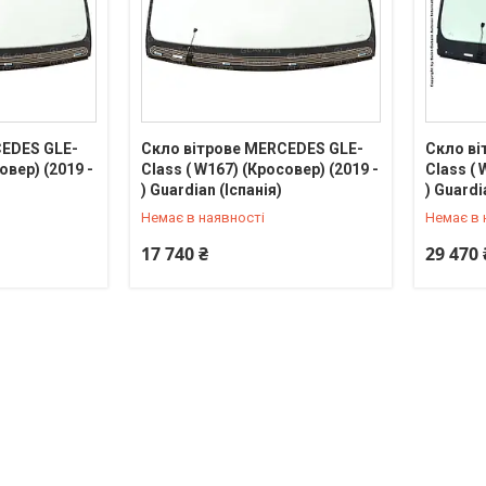
CEDES GLE-
Скло вітрове MERCEDES GLE-
Скло ві
овер) (2019 -
Class ( W167) (Кросовер) (2019 -
Class ( 
+380 (67) 714-97-45
+380 (67
) Guardian (Іспанія)
) Guardi
Немає в наявності
Немає в 
17 740 ₴
29 470 