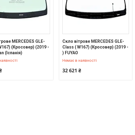
трове MERCEDES GLE-
Скло вітрове MERCEDES GLE-
W167) (Кросовер) (2019 -
Class ( W167) (Кросовер) (2019 -
) 714-97-45
+380 (67) 714-97-45
an (Іспанія)
) FUYAO
наявності
Немає в наявності
₴
32 621 ₴