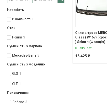
Наявність
В наявності
1
Стан
Скло вітрове MER
Class ( W167) (Крос
Новий
3
) Sekurit (Франція)
Сумісність з маркою
В наявності
15 425 ₴
Mercedes-Benz
3
Сумісність з моделлю
GLS
1
GLE
1
Призначення
Лобове
3