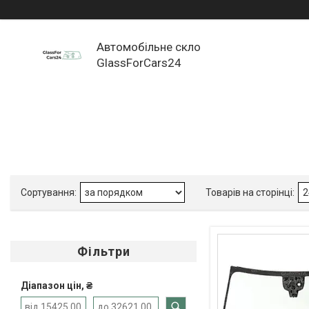
Автомобільне скло
GlassForCars24
Фільтри
Діапазон цін, ₴