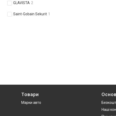
GLAVISTA
2
Saint-Gobain Sekurit
1
Товари
Основ
Марки авто
Безкошт
Наші ко