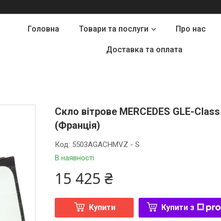
Головна
Товари та послуги
Про нас
Доставка та оплата
Скло вітрове MERCEDES GLE-Class ( 
(Франція)
Код:
5503AGACHMVZ - S
В наявності
15 425 ₴
Купити
Купити з