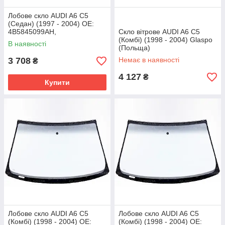
Лобове скло AUDI A6 C5
(Седан) (1997 - 2004) OE:
4B5845099AH,
Скло вітрове AUDI A6 C5
4B5845099AHNVB,
(Комбі) (1998 - 2004) Glaspo
В наявності
4B5845099AL,
(Польща)
4B5845099BHNVB,
3 708
Немає в наявності
₴
4B5845099H
4 127
₴
Купити
Лобове скло AUDI A6 C5
Лобове скло AUDI A6 C5
(Комбі) (1998 - 2004) OE:
(Комбі) (1998 - 2004) OE: