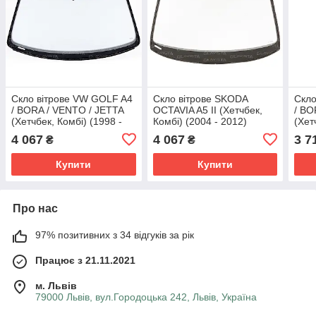
Скло вітрове VW GOLF A4
Скло вітрове SKODA
Скло
/ BORA / VENTO / JETTA
OCTAVIA A5 II (Хетчбек,
/ BO
(Хетчбек, Комбі) (1998 -
Комбі) (2004 - 2012)
(Хет
2004) Glaspo (Польща)
Glaspo (Польща)
2004
4 067
4 067
3 7
₴
₴
Купити
Купити
Про нас
97% позитивних з 34 відгуків за рік
Працює з 21.11.2021
м. Львів
79000 Львів, вул.Городоцька 242, Львів, Україна