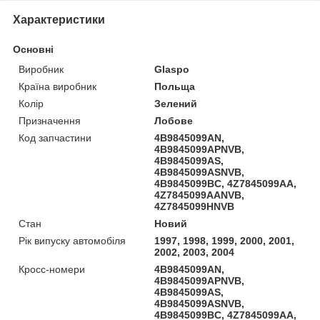
Характеристики
Основні
Виробник
Glaspo
Країна виробник
Польща
Колір
Зелений
Призначення
Лобове
Код запчастини
4B9845099AN,
4B9845099APNVB,
4B9845099AS,
4B9845099ASNVB,
4B9845099BC, 4Z7845099AA,
4Z7845099AANVB,
4Z7845099HNVB
Стан
Новий
Рік випуску автомобіля
1997, 1998, 1999, 2000, 2001,
2002, 2003, 2004
Кросс-номери
4B9845099AN,
4B9845099APNVB,
4B9845099AS,
4B9845099ASNVB,
4B9845099BC, 4Z7845099AA,