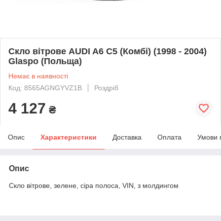
Скло вітрове AUDI A6 C5 (Комбі) (1998 - 2004)
Glaspo (Польща)
Немає в наявності
Код: 8565AGNGYVZ1B
Роздріб
4 127
₴
Опис
Характеристики
Доставка
Оплата
Умови 
Опис
Скло вітрове, зелене, сіра полоса, VIN, з молдингом