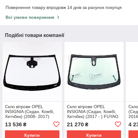
Повернення товару впродовж 14 днів за рахунок покупця
Всі умови повернення
Подібні товари компанії
Скло вітрове OPEL
Скло вітрове OPEL
Скло
INSIGNIA (Седан, Комбі,
INSIGNIA (Седан, Комбі,
(Сед
Хетчбек) (2008- 2017)
Хетчбек) (2017 - ) FUYAO
2016
FUYAO
13 536
21 270
4 2
₴
₴
Купити
Купити