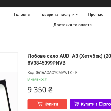
Головна
Товари та послуги
Про нас
Доставка та оплата
Лобове скло AUDI A3 (Хетчбек) (20
8V3845099PNVB
Код:
8616AGAGYCMVW1Z - F
В наявності
9 350 ₴
Купити
Купити з