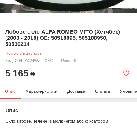
Лобове скло ALFA ROMEO MITO (Хетчбек)
(2008 - 2018) OE: 50518895, 505188950,
50530214
Немає в наявності
Код: 2042AGNWZ - XYG
Роздріб
5 165
₴
Опис
Характеристики
Доставка
Оплата
Умови п
Опис
Скло вітрове, зелене, з молдингом або фіксатором