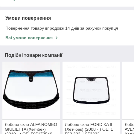
Умови повернення
Повернення товару впродовж 14 днів за рахунок покупця
Всі умови повернення
Подібні товари компанії
Лобове скло ALFA ROMEO
Лобове скло FORD KA II
Лоб
GIULIETTA (Хетчбек)
(Хетчбек) (2008 - ) OE: 1
AVEN
(2010 - ) OE: 505173540,
553 322, 1553322,
Хетч