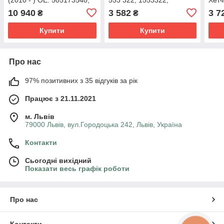
50521165, 50521166,
51793242
5610
10 940
3 582
3 7
₴
₴
505211660
Купити
Купити
Про нас
97% позитивних з 35 відгуків за рік
Працює з 21.11.2021
м. Львів
79000 Львів, вул.Городоцька 242, Львів, Україна
Контакти
Сьогодні вихідний
Показати весь графік роботи
Про нас
Контакти