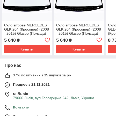
Скло вітрове MERCEDES
Скло вітрове MERCEDES
Скл
GLK 204 (Кросовер) (2008
GLK 204 (Кросовер) (2008
GLE-
- 2015) Glaspo (Польща)
- 2015) Glaspo (Польща)
(Кро
Glas
5 640
5 640
8 7
₴
₴
Купити
Купити
Про нас
97% позитивних з 35 відгуків за рік
Працює з 21.11.2021
м. Львів
79000 Львів, вул.Городоцька 242, Львів, Україна
Контакти