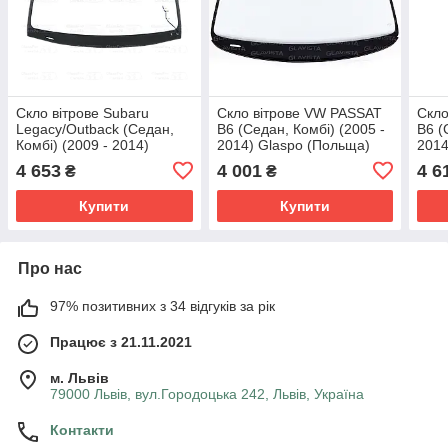
Скло вітрове Subaru
Скло вітрове VW PASSAT
Скло
Legacy/Outback (Седан,
B6 (Седан, Комбі) (2005 -
B6 (
Комбі) (2009 - 2014)
2014) Glaspo (Польща)
2014
Glaspo (Польща)
4 653
4 001
4 6
₴
₴
Купити
Купити
Про нас
97% позитивних з 34 відгуків за рік
Працює з 21.11.2021
м. Львів
79000 Львів, вул.Городоцька 242, Львів, Україна
Контакти