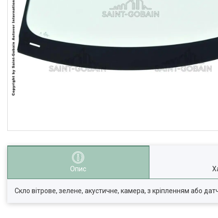
Опис
Х
Скло вітрове, зелене, акустичне, камера, з кріпленням або датч