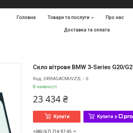
Головна
Товари та послуги
Про нас
Доставка та оплата
Скло вітрове BMW 3-Series G20/G21 
Код:
2490AGACMUVZ2L - S
В наявності
23 434 ₴
Купити
Купити з
+380 (67) 714-97-45