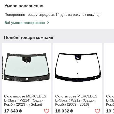
Умови повернення
Повернення товару впродовж 14 днів за рахунок покупця
Всі умови повернення
Подібні товари компанії
Скло вітрове MERCEDES
Скло вітрове MERCEDES
Скл
E-Class ( W214) (Седан,
E-Class ( W212) (Седан,
E-Cl
Комбі) (2023 - ) Sekurit
Комбі) (2009 - 2016)
Комб
(Франція)
Sekurit (Франція)
Seku
17 640
18 032
19 
₴
₴