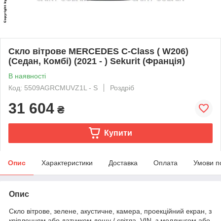
Скло вітрове MERCEDES C-Class ( W206)
(Седан, Комбі) (2021 - ) Sekurit (Франція)
В наявності
Код: 5509AGRCMUVZ1L - S
Роздріб
31 604
₴
Купити
Опис
Характеристики
Доставка
Оплата
Умови п
Опис
Скло вітрове, зелене, акустичне, камера, проекційний екран, з
кріпленням або датчиком дощу / світла, VIN, з молдингом або