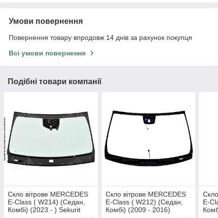
Умови повернення
Повернення товару впродовж 14 днів за рахунок покупця
Всі умови повернення
Подібні товари компанії
Скло вітрове MERCEDES
Скло вітрове MERCEDES
Скл
E-Class ( W214) (Седан,
E-Class ( W212) (Седан,
E-Cl
Комбі) (2023 - ) Sekurit
Комбі) (2009 - 2016)
Комб
(Франція)
Sekurit (Франція)
Seku