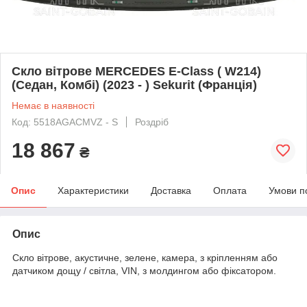
Скло вітрове MERCEDES E-Class ( W214)
(Седан, Комбі) (2023 - ) Sekurit (Франція)
Немає в наявності
Код: 5518AGACMVZ - S
Роздріб
18 867
₴
Опис
Характеристики
Доставка
Оплата
Умови п
Опис
Скло вітрове, акустичне, зелене, камера, з кріпленням або
датчиком дощу / світла, VIN, з молдингом або фіксатором.