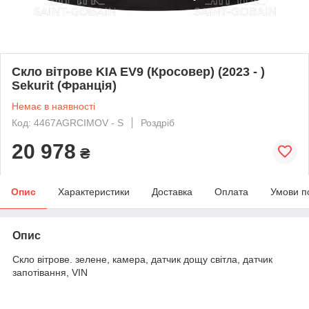
Скло вітрове KIA EV9 (Кросовер) (2023 - )
Sekurit (Франція)
Немає в наявності
Код: 4467AGRCIMOV - S
Роздріб
20 978
₴
Опис
Характеристики
Доставка
Оплата
Умови п
Опис
Скло вітрове. зелене, камера, датчик дощу світла, датчик
запотівання, VIN