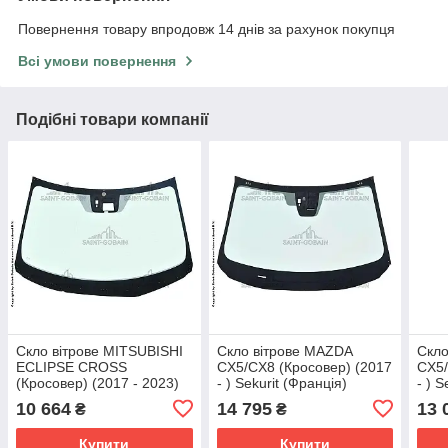
Повернення товару впродовж 14 днів за рахунок покупця
Всі умови повернення
Подібні товари компанії
Скло вітрове MITSUBISHI
Скло вітрове MAZDA
Скло
ECLIPSE CROSS
CX5/CX8 (Кросовер) (2017
CX5/
(Кросовер) (2017 - 2023)
- ) Sekurit (Франція)
- ) 
Sekurit (Франція)
10 664
14 795
13 
₴
₴
Купити
Купити