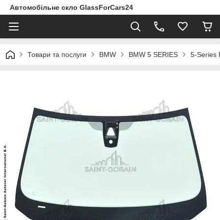
Автомобільне скло GlassForCars24
Товари та послуги
BMW
BMW 5 SERIES
5-Series