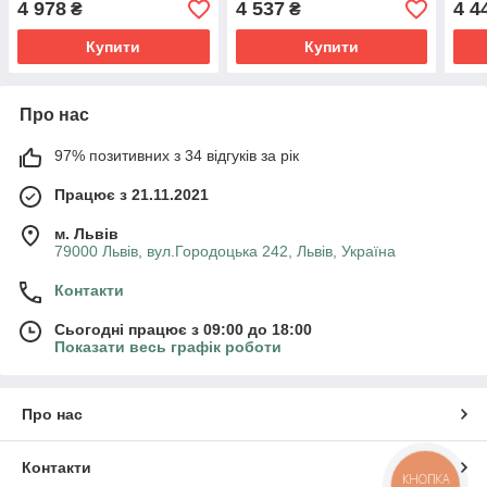
4 978
4 537
4 4
₴
₴
4E0845099AGNVB,
4E0845099M,
Купити
Купити
4E0845099MNVB
Про нас
97% позитивних з 34 відгуків за рік
Працює з 21.11.2021
м. Львів
79000 Львів, вул.Городоцька 242, Львів, Україна
Контакти
Сьогодні працює з 09:00 до 18:00
Показати весь графік роботи
Про нас
Контакти
КНОПКА