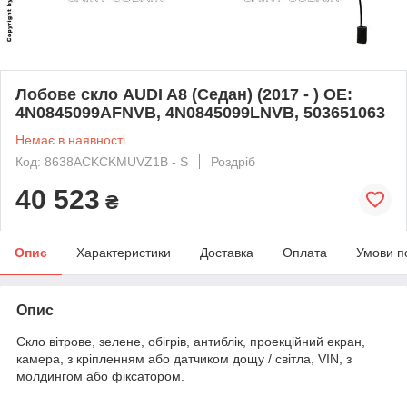
Лобове скло AUDI A8 (Седан) (2017 - ) OE:
4N0845099AFNVB, 4N0845099LNVB, 503651063
Немає в наявності
Код: 8638ACKCKMUVZ1B - S
Роздріб
40 523
₴
Опис
Характеристики
Доставка
Оплата
Умови п
Опис
Скло вітрове, зелене, обігрів, антиблік, проекційний екран,
камера, з кріпленням або датчиком дощу / світла, VIN, з
молдингом або фіксатором.