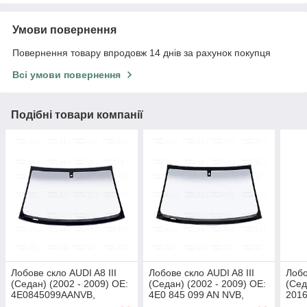
Умови повернення
Повернення товару впродовж 14 днів за рахунок покупця
Всі умови повернення
Подібні товари компанії
Лобове скло AUDI A8 III
Лобове скло AUDI A8 III
Лобо
(Седан) (2002 - 2009) OE:
(Седан) (2002 - 2009) OE:
(Сед
4E0845099AANVB,
4E0 845 099 AN NVB,
2016
4E0845099ADNVB,
4E0845099ANNVB
NVB