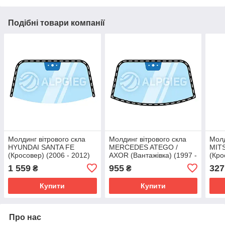
Подібні товари компанії
Молдинг вітрового скла
Молдинг вітрового скла
Молд
HYUNDAI SANTA FE
MERCEDES ATEGO /
MIT
(Кросовер) (2006 - 2012)
AXOR (Вантажівка) (1997 -
(Кро
ALP
) КАМАЗ 5490/5590/k4
ALP
1 559
955
327
₴
₴
(2013 - ) ALP
Купити
Купити
Про нас