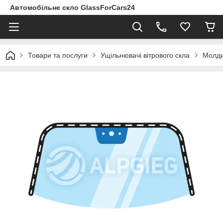
Автомобільне скло GlassForCars24
Товари та послуги
Ущільнювачі вітрового скла
Молдин