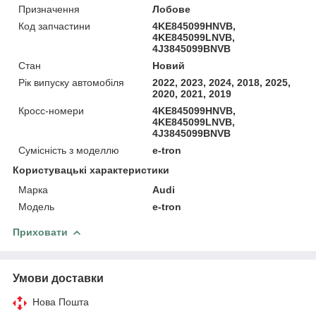
Призначення
Лобове
Код запчастини
4KE845099HNVB,
4KE845099LNVB,
4J3845099BNVB
Стан
Новий
Рік випуску автомобіля
2022, 2023, 2024, 2018, 2025,
2020, 2021, 2019
Кросс-номери
4KE845099HNVB,
4KE845099LNVB,
4J3845099BNVB
Сумісність з моделлю
e-tron
Користувацькі характеристики
Марка
Audi
Модель
e-tron
Приховати
Умови доставки
Нова Пошта