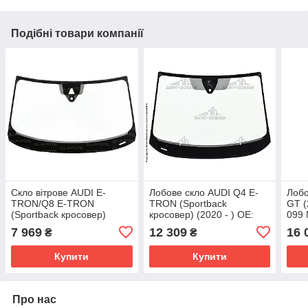
Подібні товари компанії
Скло вітрове AUDI E-
Лобове скло AUDI Q4 E-
Лобо
TRON/Q8 E-TRON
TRON (Sportback
GT (
(Sportback кросовер)
кросовер) (2020 - ) OE:
099 
(2018 - ) Glaspo (Польща)
89A845099HNVB,
4J3
7 969
12 309
16 
₴
₴
89A845099MNVB
Купити
Купити
Про нас