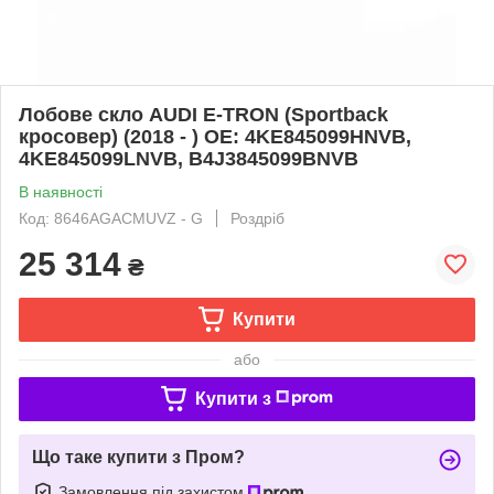
Лобове скло AUDI E-TRON (Sportback
кросовер) (2018 - ) OE: 4KE845099HNVB,
4KE845099LNVB, B4J3845099BNVB
В наявності
Код: 8646AGACMUVZ - G
Роздріб
25 314
₴
Купити
або
Купити з
Що таке купити з Пром?
Замовлення під захистом