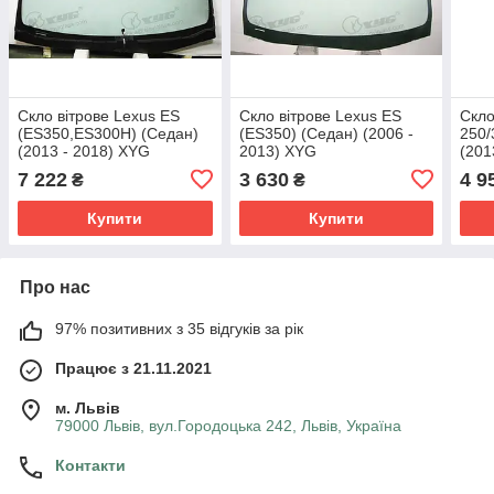
Скло вітрове Lexus ES
Скло вітрове Lexus ES
Скло
(ES350,ES300H) (Седан)
(ES350) (Седан) (2006 -
250/
(2013 - 2018) XYG
2013) XYG
(201
7 222
3 630
4 9
₴
₴
Купити
Купити
Про нас
97% позитивних з 35 відгуків за рік
Працює з 21.11.2021
м. Львів
79000 Львів, вул.Городоцька 242, Львів, Україна
Контакти