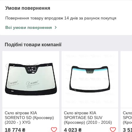
Умови повернення
Повернення товару впродовж 14 днів за рахунок покупця
Всі умови повернення
Подібні товари компанії
Скло вітрове KIA
Скло вітрове KIA
Скло
SORENTO 5D (Кросовер)
SPORTAGE 5D SUV
SPO
(2020 - ) XYG
(Кросовер) (2010 - 2016)
(Кро
Glaspo (Польща)
Guar
18 774
4 023
3 5
₴
₴