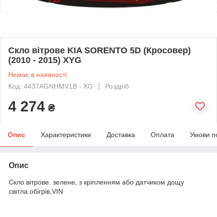
Скло вітрове KIA SORENTO 5D (Кросовер)
(2010 - 2015) XYG
Немає в наявності
Код: 4437AGNHMV1B - XG
Роздріб
4 274
₴
Опис
Характеристики
Доставка
Оплата
Умови п
Опис
Скло вітрове. зелене, з кріпленням або датчиком дощу
світла.обігрів,VIN