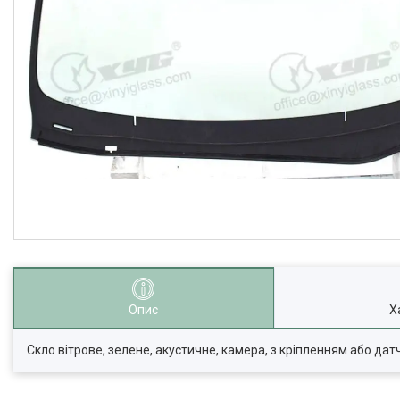
Опис
Х
Скло вітрове, зелене, акустичне, камера, з кріпленням або датч