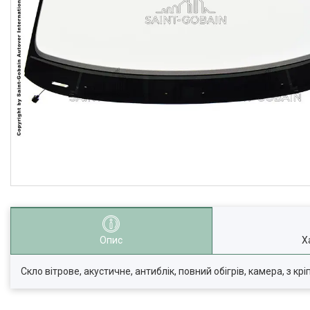
Опис
Х
Скло вітрове, акустичне, антиблік, повний обігрів, камера, з кр