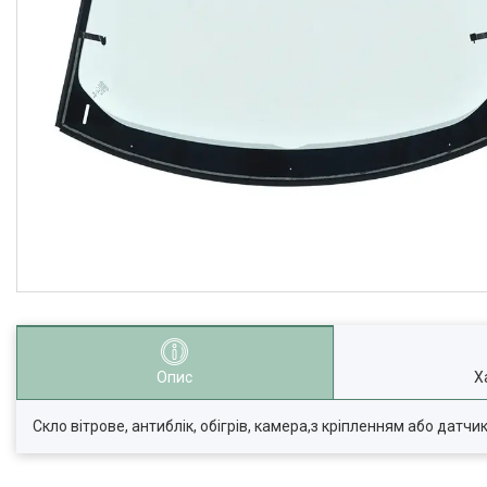
Опис
Х
Скло вітрове, антиблік, обігрів, камера,з кріпленням або датчик