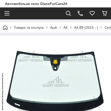
Автомобільне скло GlassForCars24
Товари та послуги
Audi
A4
A4 B9 (2015 - )
Скл