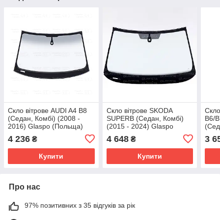
Скло вітрове AUDI A4 B8
Скло вітрове SKODA
Скло
(Седан, Комбі) (2008 -
SUPERB (Седан, Комбі)
B6/B
2016) Glaspo (Польща)
(2015 - 2024) Glaspo
(Сед
(Польща)
2008
4 236
4 648
3 6
₴
₴
Купити
Купити
Про нас
97% позитивних з 35 відгуків за рік