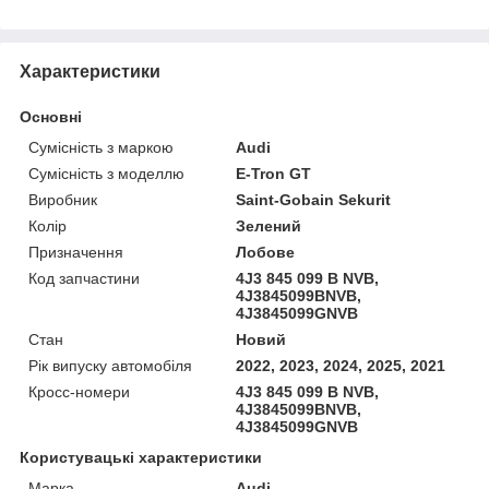
Характеристики
Основні
Сумісність з маркою
Audi
Сумісність з моделлю
E-Tron GT
Виробник
Saint-Gobain Sekurit
Колір
Зелений
Призначення
Лобове
Код запчастини
4J3 845 099 B NVB,
4J3845099BNVB,
4J3845099GNVB
Стан
Новий
Рік випуску автомобіля
2022, 2023, 2024, 2025, 2021
Кросс-номери
4J3 845 099 B NVB,
4J3845099BNVB,
4J3845099GNVB
Користувацькі характеристики
Марка
Audi