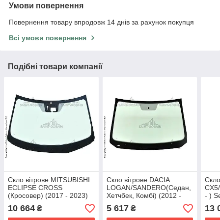
Умови повернення
Повернення товару впродовж 14 днів за рахунок покупця
Всі умови повернення
Подібні товари компанії
Скло вітрове MITSUBISHI
Скло вітрове DACIA
Скло
ECLIPSE CROSS
LOGAN/SANDERO(Седан,
CX5/
(Кросовер) (2017 - 2023)
Хетчбек, Комбі) (2012 -
- ) 
Sekurit (Франція)
2020) Sekurit (Франція)
10 664
5 617
13 
₴
₴