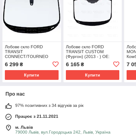
Лобове скло FORD
Лобове скло FORD
Лоб
TRANSIT
TRANSIT CUSTOM
MOND
CONNECT/TOURNEO
(Фургон) (2013 - ) OE:
Комб
CONNECT (Фургон) (2014
1789618, 1813618,
2013
6 299
6 165
7 0
₴
₴
- ) OE: 1 836 110, 1836110
1830554, 2 096 365,
1579
2096365, 2096380,
Купити
Купити
2265142
Про нас
97% позитивних з 34 відгуків за рік
Працює з 21.11.2021
м. Львів
79000 Львів, вул.Городоцька 242, Львів, Україна