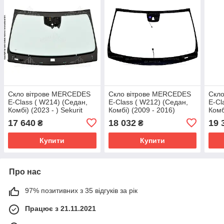
Скло вітрове MERCEDES
Скло вітрове MERCEDES
Скл
E-Class ( W214) (Седан,
E-Class ( W212) (Седан,
E-Cl
Комбі) (2023 - ) Sekurit
Комбі) (2009 - 2016)
Комб
(Франція)
Sekurit (Франція)
Seku
17 640
18 032
19 
₴
₴
Купити
Купити
Про нас
97% позитивних з 35 відгуків за рік
Працює з 21.11.2021