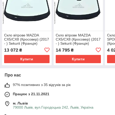
Скло вітрове MAZDA
Скло вітрове MAZDA
Скло
CX5/CX8 (Кросовер) (2017
CX5/CX8 (Кросовер) (2017
SPO
- ) Sekurit (Франція)
- ) Sekurit (Франція)
(Кро
Glas
13 072
14 795
4 0
₴
₴
Купити
Купити
Про нас
97% позитивних з 35 відгуків за рік
Працює з 21.11.2021
м. Львів
79000 Львів, вул.Городоцька 242, Львів, Україна