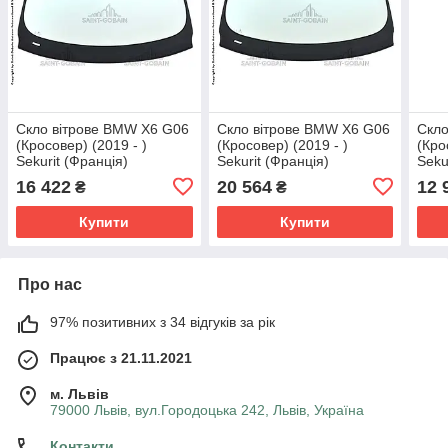
Скло вітрове BMW X6 G06
Скло вітрове BMW X6 G06
Скло
(Кросовер) (2019 - )
(Кросовер) (2019 - )
(Кро
Sekurit (Франція)
Sekurit (Франція)
Seku
16 422
20 564
12 
₴
₴
Купити
Купити
Про нас
97% позитивних з 34 відгуків за рік
Працює з 21.11.2021
м. Львів
79000 Львів, вул.Городоцька 242, Львів, Україна
Контакти