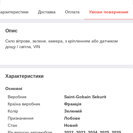
арактеристики
Доставка
Оплата
Умови повернення
Опис
Скло вітрове, зелене, камера, з кріпленням або датчиком
дощу / світла, VIN
Характеристики
Основні
Виробник
Saint-Gobain Sekurit
Країна виробник
Франція
Колір
Зелений
Призначення
Лобове
Стан
Новий
Рік випуску автомобіля
2022, 2023, 2024, 2025, 2020,