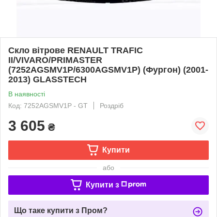
Скло вітрове RENAULT TRAFIC
II/VIVARO/PRIMASTER
(7252AGSMV1P/6300AGSMV1P) (Фургон) (2001-
2013) GLASSTECH
В наявності
Код: 7252AGSMV1P - GT
Роздріб
3 605
₴
Купити
або
Купити з
Що таке купити з Пром?