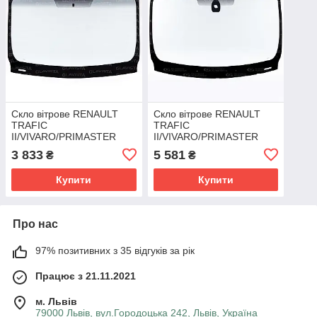
Скло вітрове RENAULT
Скло вітрове RENAULT
TRAFIC
TRAFIC
II/VIVARO/PRIMASTER
II/VIVARO/PRIMASTER
(7252AGNGYV/6300AGNGYV)
(7252AGSMV1P/6300AGSMV1P)
3 833
5 581
₴
₴
(Фургон) (2001-2013)
(Фургон) (2001-2013)
Glaspo (Польща)
Glaspo (Польща)
Купити
Купити
Про нас
97% позитивних з 35 відгуків за рік
Працює з 21.11.2021
м. Львів
79000 Львів, вул.Городоцька 242, Львів, Україна