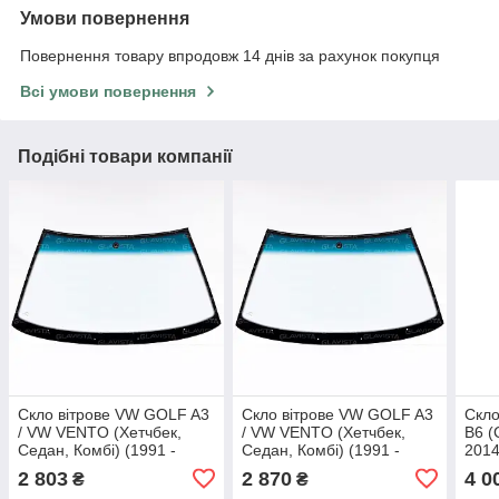
Умови повернення
Повернення товару впродовж 14 днів за рахунок покупця
Всі умови повернення
Подібні товари компанії
Скло вітрове VW GOLF A3
Скло вітрове VW GOLF A3
Скло
/ VW VENTO (Хетчбек,
/ VW VENTO (Хетчбек,
B6 (
Седан, Комбі) (1991 -
Седан, Комбі) (1991 -
2014
1997) Glaspo (Польща)
1997) Glaspo (Польща)
2 803
2 870
4 0
₴
₴