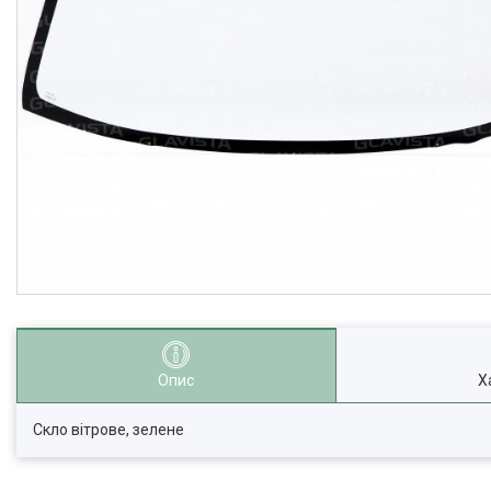
Опис
Х
Скло вітрове, зелене