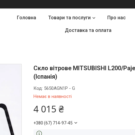
Головна
Товари та послуги
Про нас
Доставка та оплата
Скло вітрове MITSUBISHI L200/Pajer
(Іспанія)
Код:
5650AGN1P - G
Немає в наявності
4 015 ₴
+380 (67) 714-97-45