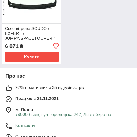
Скло вітрове SCUDO /
EXPERT /
JUMPY/SPACETOURER /
Traveller | / PROACE /
6 871
₴
Zafira Life (Фургон) (2016 -
) Glaspo (Польща)
Купити
Про нас
97% позитивних з 35 відгуків за рік
Працює з 21.11.2021
м. Львів
79000 Львів, вул.Городоцька 242, Львів, Україна
Контакти
Сьогодні вихідний