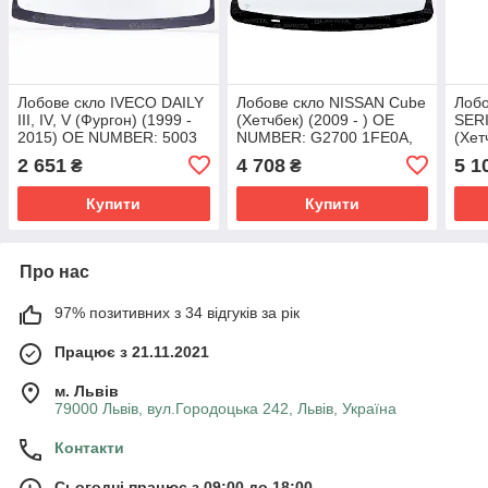
Лобове скло IVECO DAILY
Лобове скло NISSAN Cube
Лоб
III, IV, V (Фургон) (1999 -
(Хетчбек) (2009 - ) OE
SER
2015) OE NUMBER: 5003
NUMBER: G2700 1FE0A,
(Хет
16 402, 500316402,
G27001FE0A,
OE 
2 651
4 708
5 1
₴
₴
504086187
G27001FE0C
513
Купити
Купити
Про нас
97% позитивних з 34 відгуків за рік
Працює з 21.11.2021
м. Львів
79000 Львів, вул.Городоцька 242, Львів, Україна
Контакти
Сьогодні працює з 09:00 до 18:00