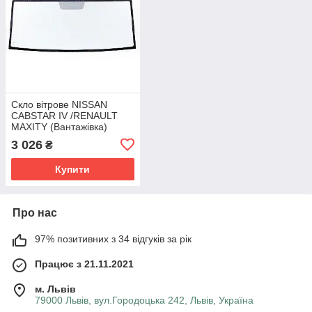
Скло вітрове NISSAN
CABSTAR IV /RENAULT
MAXITY (Вантажівка)
(2007 - 2012) Glaspo
3 026
₴
(Польща)
Купити
Про нас
97% позитивних з 34 відгуків за рік
Працює з 21.11.2021
м. Львів
79000 Львів, вул.Городоцька 242, Львів, Україна