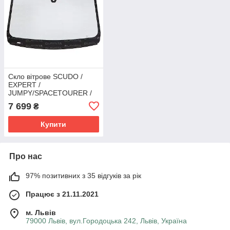
Скло вітрове SCUDO /
EXPERT /
JUMPY/SPACETOURER /
Traveller | / PROACE /
7 699
₴
Zafira Life (Фургон) (2016 -
) Glaspo (Польща)
Купити
Про нас
97% позитивних з 35 відгуків за рік
Працює з 21.11.2021
м. Львів
79000 Львів, вул.Городоцька 242, Львів, Україна