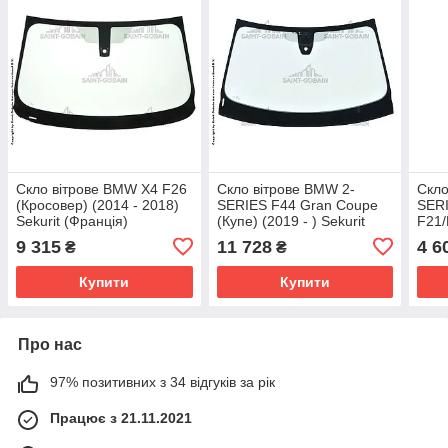
Скло вітрове BMW X4 F26
Скло вітрове BMW 2-
Скло
(Кросовер) (2014 - 2018)
SERIES F44 Gran Coupe
SERI
Sekurit (Франція)
(Купе) (2019 - ) Sekurit
F21/
(Франція)
+ Co
9 315
11 728
4 6
₴
₴
Хетч
(По
Купити
Купити
Про нас
97% позитивних з 34 відгуків за рік
Працює з 21.11.2021