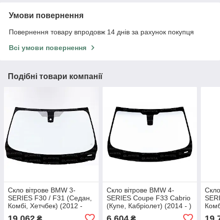
Умови повернення
Повернення товару впродовж 14 днів за рахунок покупця
Всі умови повернення
Подібні товари компанії
Скло вітрове BMW 3-
Скло вітрове BMW 4-
Скло
SERIES F30 / F31 (Седан,
SERIES Coupe F33 Cabrio
SERI
Комбі, Хетчбек) (2012 -
(Купе, Кабріолет) (2014 - )
Комб
2019) Guardian (Іспанія)
Guardian (Іспанія)
2019
19 062
6 604
19 
₴
₴