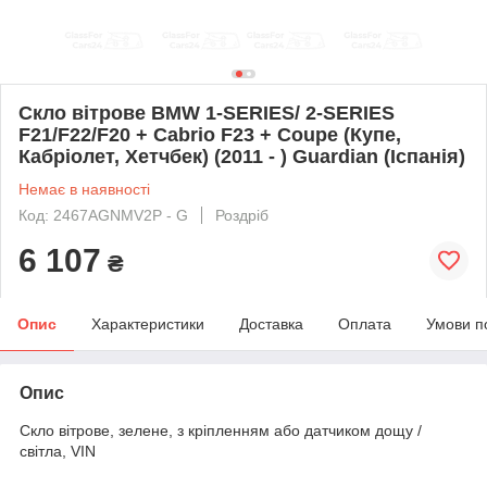
Скло вітрове BMW 1-SERIES/ 2-SERIES
F21/F22/F20 + Cabrio F23 + Coupe (Купе,
Кабріолет, Хетчбек) (2011 - ) Guardian (Іспанія)
Немає в наявності
Код: 2467AGNMV2P - G
Роздріб
6 107
₴
Опис
Характеристики
Доставка
Оплата
Умови п
Опис
Скло вітрове, зелене, з кріпленням або датчиком дощу /
світла, VIN