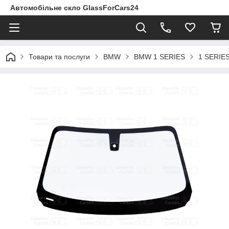
Автомобільне скло GlassForCars24
Товари та послуги
BMW
BMW 1 SERIES
1 SERIES