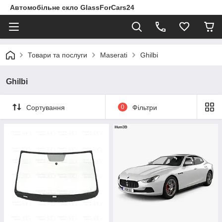
Автомобільне скло GlassForCars24
Товари та послуги
Maserati
Ghilbi
Ghilbi
Сортування
0
Фільтри