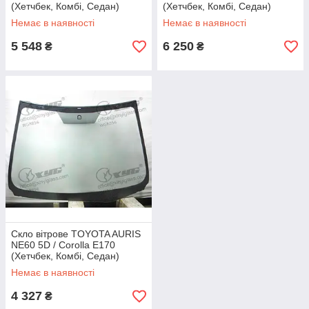
(Хетчбек, Комбі, Седан)
(Хетчбек, Комбі, Седан)
(2012 - 2019) Glaspo
(2012 - 2019) Guardian
Немає в наявності
Немає в наявності
(Польща)
(Іспанія)
5 548
6 250
₴
₴
Скло вітрове TOYOTA AURIS
NE60 5D / Corolla E170
(Хетчбек, Комбі, Седан)
(2012 - 2019) XYG
Немає в наявності
4 327
₴