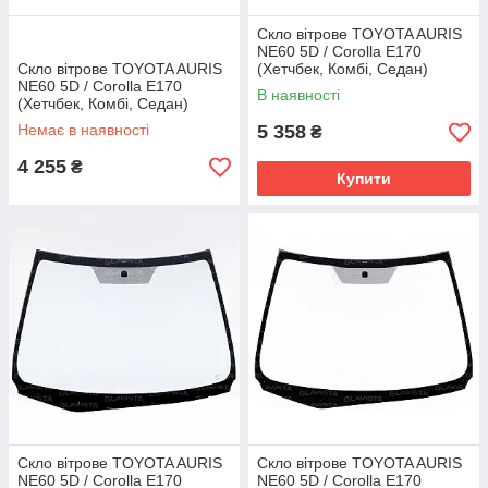
Скло вітрове TOYOTA AURIS
NE60 5D / Corolla E170
Скло вітрове TOYOTA AURIS
(Хетчбек, Комбі, Седан)
NE60 5D / Corolla E170
(2012 - 2019) Guardian
В наявності
(Хетчбек, Комбі, Седан)
(Іспанія)
(2012 - 2019) Glaspo
Немає в наявності
5 358
₴
(Польща)
4 255
₴
Купити
Скло вітрове TOYOTA AURIS
Скло вітрове TOYOTA AURIS
NE60 5D / Corolla E170
NE60 5D / Corolla E170